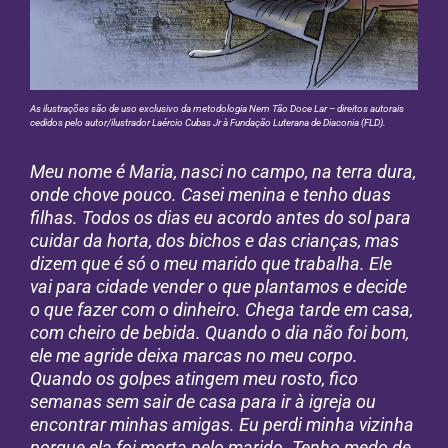
As ilustrações são de uso exclusivo da metodologia Nem Tão Doce Lar – direitos autorais
cedidos pelo autor/ilustrador Laércio Cubas Jr à Fundação Luterana de Diaconia (FLD).
Meu nome é Maria, nasci no campo, na terra dura,
onde chove pouco. Casei menina e tenho duas
filhas. Todos os dias eu acordo antes do sol para
cuidar da horta, dos bichos e das crianças, mas
dizem que é só o meu marido que trabalha. Ele
vai para cidade vender o que plantamos e decide
o que fazer com o dinheiro. Chega tarde em casa,
com cheiro de bebida. Quando o dia não foi bom,
ele me agride deixa marcas no meu corpo.
Quando os golpes atingem meu rosto, fico
semanas sem sair de casa para ir à igreja ou
encontrar minhas amigas. Eu perdi minha vizinha
porque ela foi morta pelo marido. Tenho medo de