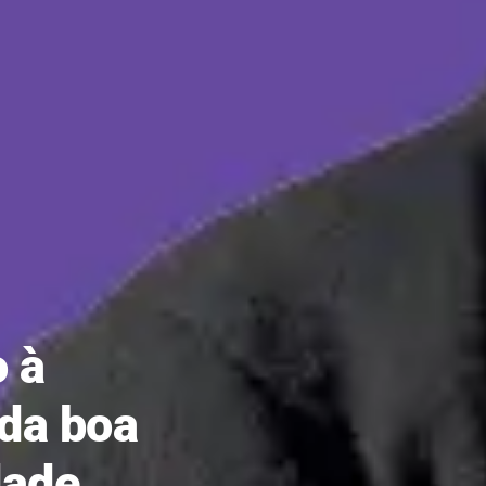
o à
ida boa
dade