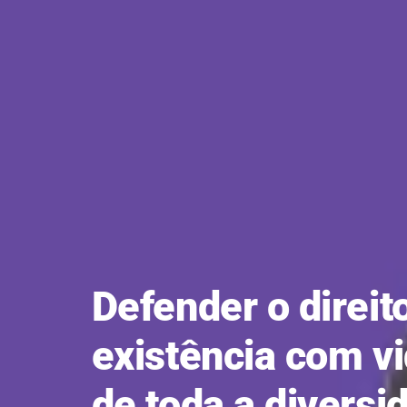
Defender o direit
existência com v
de toda a diversi