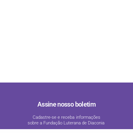
Assine nosso boletim
Cadastre-se e receba informações
sobre a Fundação Luterana de Diaconia
!