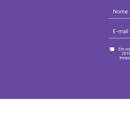
Em con
2018
inequ