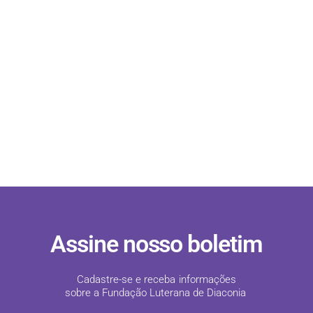
Assine nosso boletim
Cadastre-se e receba informações
sobre a Fundação Luterana de Diaconia
!