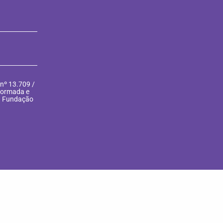
nº 13.709 /
nformada e
la Fundação