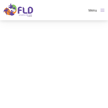
Menu
Close