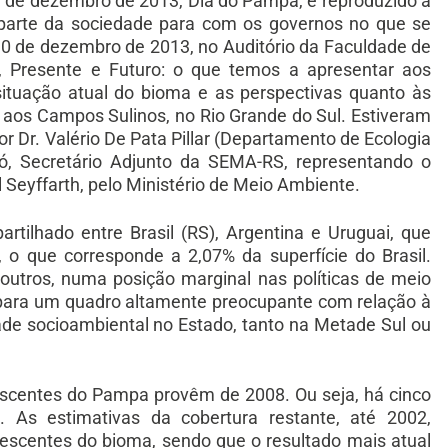
17 de dezembro de 2013, Dia do Pampa, e reproduzido a
 parte da sociedade para com os governos no que se
 10 de dezembro de 2013, no Auditório da Faculdade de
 Presente e Futuro: o que temos a apresentar aos
 situação atual do bioma e as perspectivas quanto às
 aos Campos Sulinos, no Rio Grande do Sul. Estiveram
r Dr. Valério De Pata Pillar (Departamento de Ecologia
ló, Secretário Adjunto da SEMA-RS, representando o
 Seyffarth, pelo Ministério de Meio Ambiente.
tilhado entre Brasil (RS), Argentina e Uruguai, que
, o que corresponde a 2,07% da superfície do Brasil.
tros, numa posição marginal nas políticas de meio
para um quadro altamente preocupante com relação à
ade socioambiental no Estado, tanto na Metade Sul ou
scentes do Pampa provêm de 2008. Ou seja, há cinco
 As estimativas da cobertura restante, até 2002,
escentes do bioma, sendo que o resultado mais atual