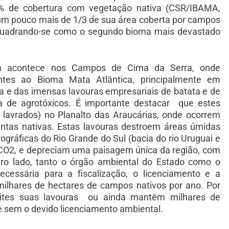
3% de cobertura com vegetação nativa (CSR/IBAMA,
 um pouco mais de 1/3 de sua área coberta por campos
enquadrando-se como o segundo bioma mais devastado
ém acontece nos Campos de Cima da Serra, onde
tes ao Bioma Mata Atlântica, principalmente em
ra e das imensas lavouras empresariais de batata e de
rga de agrotóxicos. É importante destacar que estes
avrados) no Planalto das Araucárias, onde ocorrem
antas nativas. Estas lavouras destroem áreas úmidas
rográficas do Rio Grande do Sul (bacia do rio Uruguai e
e CO2, e depreciam uma paisagem única da região, com
utro lado, tanto o órgão ambiental do Estado como o
cessária para a fiscalização, o licenciamento e a
milhares de hectares de campos nativos por ano. Por
ites suas lavouras ou ainda mantêm milhares de
e sem o devido licenciamento ambiental.