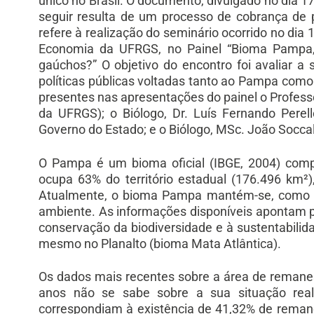
único no Brasil. O documento, divulgado no dia 
seguir resulta de um processo de cobrança de
refere à realização do seminário ocorrido no dia
Economia da UFRGS, no Painel “Bioma Pampa,
gaúchos?” O objetivo do encontro foi avaliar a
políticas públicas voltadas tanto ao Pampa como
presentes nas apresentações do painel o Professo
da UFRGS); o Biólogo, Dr. Luís Fernando Perel
Governo do Estado; e o Biólogo, MSc. João Soccal
O Pampa é um bioma oficial (IBGE, 2004) compar
ocupa 63% do território estadual (176.496 km²)
Atualmente, o bioma Pampa mantém-se, como ou
ambiente. As informações disponíveis apontam 
conservação da biodiversidade e à sustentabilid
mesmo no Planalto (bioma Mata Atlântica).
Os dados mais recentes sobre a área de remane
anos não se sabe sobre a sua situação real.
correspondiam à existência de 41,32% de reman