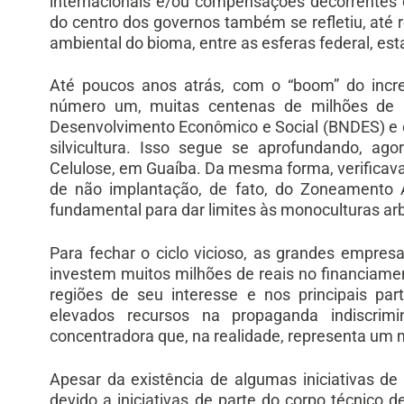
internacionais e/ou compensações decorrentes d
do centro dos governos também se refletiu, até 
ambiental do bioma, entre as esferas federal, est
Até poucos anos atrás, com o “boom” do increm
número um, muitas centenas de milhões de r
Desenvolvimento Econômico e Social (BNDES) e ou
silvicultura. Isso segue se aprofundando, ag
Celulose, em Guaíba. Da mesma forma, verificava-
de não implantação, de fato, do Zoneamento Am
fundamental para dar limites às monoculturas ar
Para fechar o ciclo vicioso, as grandes empresa
investem muitos milhões de reais no financiamen
regiões de seu interesse e nos principais par
elevados recursos na propaganda indiscrim
concentradora que, na realidade, representa um 
Apesar da existência de algumas iniciativas de
devido a iniciativas de parte do corpo técnico d