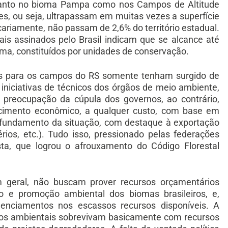
tanto no bioma Pampa como nos Campos de Altitude
es, ou seja, ultrapassam em muitas vezes a superfície
ariamente, não passam de 2,6% do território estadual.
is assinados pelo Brasil indicam que se alcance até
oma, constituídos por unidades de conservação.
tais para os campos do RS somente tenham surgido de
iniciativas de técnicos dos órgãos de meio ambiente,
a preocupação da cúpula dos governos, ao contrário,
cimento econômico, a qualquer custo, com base em
ofundamento da situação, com destaque à exportação
rios, etc.). Tudo isso, pressionado pelas federações
ista, que logrou o afrouxamento do Código Florestal
m geral, não buscam prover recursos orçamentários
ão e promoção ambiental dos biomas brasileiros, e,
enciamentos nos escassos recursos disponíveis. A
gãos ambientais sobrevivam basicamente com recursos