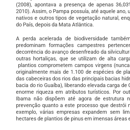
(2008), apontava a presença de apenas 36,0
2010). Assim, o Pampa possuía, até aquele ano,
nativos e outros tipos de vegetação natural, 
do País, depois da Mata Atlântica.
A perda acelerada de biodiversidade tamb
predominam formações campestres pertencen
decorrência do avanço desenfreado da silvicultu
outras hortaliças, que se utilizam de alta ca
plantios comprometem campos virgens (nunca l
originalmente mais de 1.100 de espécies de pl
das cabeceiras dos rios das principais bacias hid
bacia do rio Guaíba), liberando elevada carga d
enorme riqueza em atributos turísticos. Por o
Ibama não dispõem até agora de estrutura ne
prevenção quanto a este processo que destrói 
exemplo, várias empresas expandem sem lim
hectares de plantios de pinus em imensas áreas 