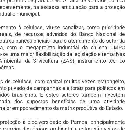
e projetos degradadores. A falta de vontade política
recentemente, na escassa articulação para a proteção
adual e municipal.
ento à celulose, viu-se canalizar, como prioridade
eais, de recursos advindos do Banco Nacional de
tros bancos oficiais, para o atendimento do setor da
ora, com o megaprojeto industrial da chilena CMPC
se uma maior flexibilização da legislação e tentativas
biental da Silvicultura (ZAS), instrumento técnico
bóreas.
s de celulose, com capital muitas vezes estrangeiro,
to privado de campanhas eleitorais para políticos em
tidos brasileiros. E estes setores também investem
inada dos supostos benefícios de uma atividade
maior empobrecimento da matriz produtiva do Estado.
 proteção à biodiversidade do Pampa, principalmente
e carreira dos órgãos ambientais, estas são vistas de