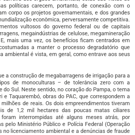
sas políticas carecem, portanto, de conexão com o
am corpo os projetos governamentais, e dos grandes
 mundialização econômica, perversamente competitiva.
mentos vultosos do governo federal ou de capitais
ragens, megaindústrias de celulose, megamineração
E, mais uma vez, os benefícios ficam centrados em
costumadas a manter o processo degradatório que
ca ambiental é vista, em geral, como entrave aos seus
ue a construção de megabarragens de irrigação para a
tipos de monoculturas – de tolerância zero com a
e do Sul. Neste sentido, no coração do Pampa, o tema
ari e Taquarembó, obras do PAC, que correspondem a
 milhões de reais. Os dois empreendimentos tiveram
is de 1,2 mil hectares das poucas matas ciliares
 foram interrompidas até alguns meses atrás, por
s pelo Ministério Público e Polícia Federal (Operação
as no licenciamento ambiental e a denúncias de fraude