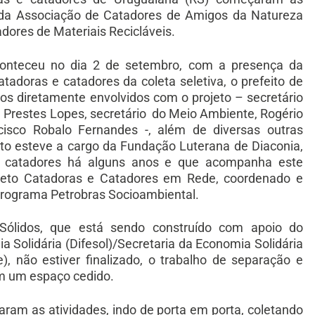
és da Associação de Catadores de Amigos da Natureza
dores de Materiais Recicláveis.
conteceu no dia 2 de setembro, com a presença da
tadoras e catadores da coleta seletiva, o prefeito de
ios diretamente envolvidos com o projeto – secretário
e Prestes Lopes, secretário do Meio Ambiente, Rogério
cisco Robalo Fernandes -, além de diversas outras
nto esteve a cargo da Fundação Luterana de Diaconia,
e catadores há alguns anos e que acompanha este
jeto Catadoras e Catadores em Rede, coordenado e
Programa Petrobras Socioambiental.
Sólidos, que está sendo construído com apoio do
Solidária (Difesol)/Secretaria da Economia Solidária
 não estiver finalizado, o trabalho de separação e
em um espaço cedido.
ciaram as atividades, indo de porta em porta, coletando