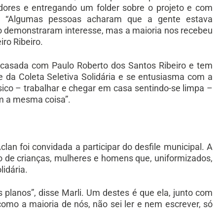
ores e entregando um folder sobre o projeto e com
s. “Algumas pessoas acharam que a gente estava
ão demonstraram interesse, mas a maioria nos recebeu
ro Ribeiro.
é casada com Paulo Roberto dos Santos Ribeiro e tem
pe da Coleta Seletiva Solidária e se entusiasma com a
sico – trabalhar e chegar em casa sentindo-se limpa –
em a mesma coisa”.
an foi convidada a participar do desfile municipal. A
o de crianças, mulheres e homens que, uniformizados,
idária.
planos”, disse Marli. Um destes é que ela, junto com
omo a maioria de nós, não sei ler e nem escrever, só