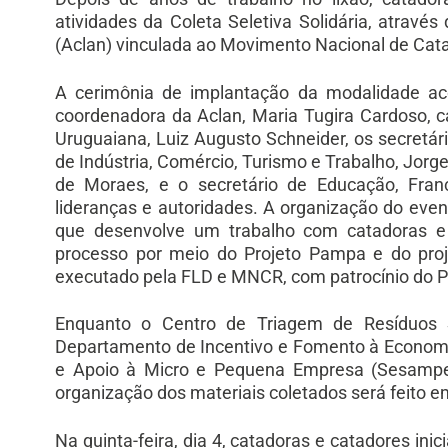
atividades da Coleta Seletiva Solidária, atrav
(Aclan) vinculada ao Movimento Nacional de Cata
A cerimônia de implantação da modalidade a
coordenadora da Aclan, Maria Tugira Cardoso, ca
Uruguaiana, Luiz Augusto Schneider, os secretár
de Indústria, Comércio, Turismo e Trabalho, Jorg
de Moraes, e o secretário de Educação, Fran
lideranças e autoridades. A organização do eve
que desenvolve um trabalho com catadoras 
processo por meio do Projeto Pampa e do pro
executado pela FLD e MNCR, com patrocínio do 
Enquanto o Centro de Triagem de Resíduos 
Departamento de Incentivo e Fomento à Economia 
e Apoio à Micro e Pequena Empresa (Sesampe),
organização dos materiais coletados será feito 
Na quinta-feira, dia 4, catadoras e catadores ini