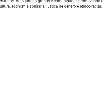
versidade. Atua junto a grupos e comunidades promovendo e
ura, economia solidária, justiça de gênero e étnico-racial,