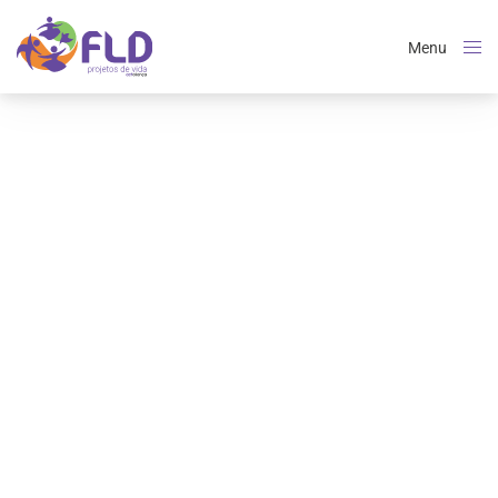
Menu
Close