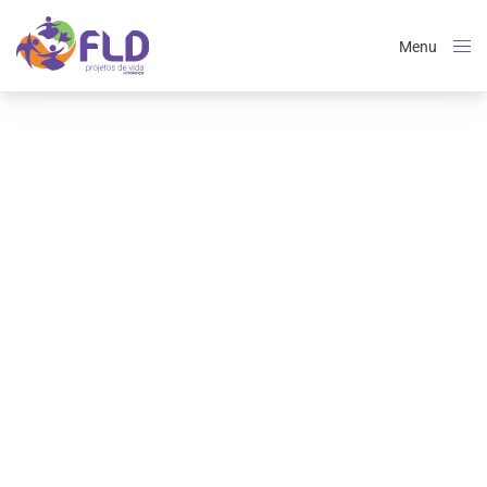
Menu
Close