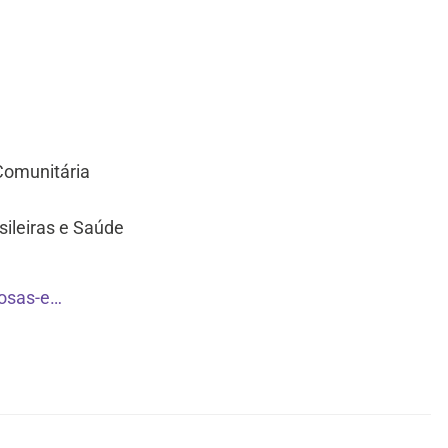
Comunitária
sileiras e Saúde
iosas-e…