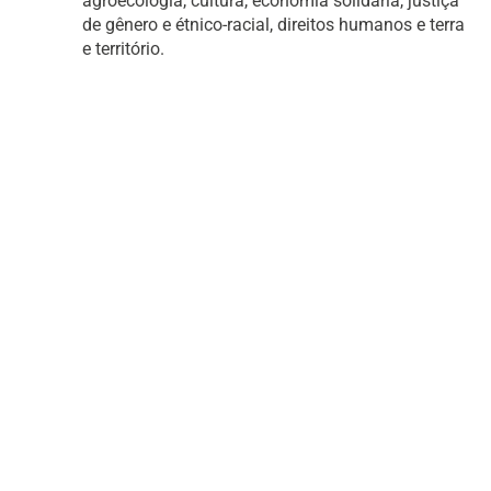
agroecologia, cultura, economia solidária, justiça
de gênero e étnico-racial, direitos humanos e terra
e território.