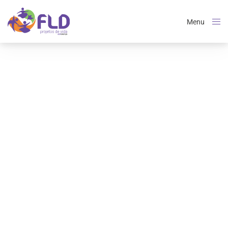
Menu
Close