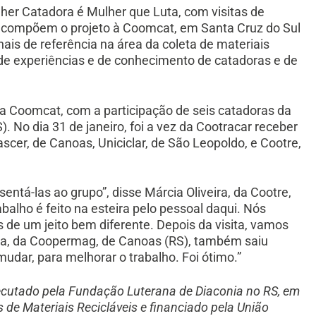
er Catadora é Mulher que Luta, com visitas de
 compõem o projeto à Coomcat, em Santa Cruz do Sul
nais de referência na área da coleta de materiais
a de experiências e de conhecimento de catadoras e de
 na Coomcat, com a participação de seis catadoras da
. No dia 31 de janeiro, foi a vez da Cootracar receber
cer, de Canoas, Uniciclar, de São Leopoldo, e Cootre,
entá-las ao grupo”, disse Márcia Oliveira, da Cootre,
balho é feito na esteira pelo pessoal daqui. Nós
e um jeito bem diferente. Depois da visita, vamos
eira, da Coopermag, de Canoas (RS), também saiu
dar, para melhorar o trabalho. Foi ótimo.”
ecutado pela Fundação Luterana de Diaconia no RS, em
de Materiais Recicláveis e financiado pela União