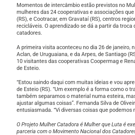
Momentos de intercâmbio estão previstos no Mulh
mulheres das 24 cooperativas e associações que
(RS), e Cootracar, em Gravataí (RS), centros regio
recicláveis. O aprendizado se dá a partir da troc
catadores.
A primeira visita aconteceu no dia 26 de janeiro,
Aclan, de Uruguaiana, e da Arpes, de Santiago (RS)
10 visitantes das cooperativas Coopermag e Renas
de Esteio.
“Estou saindo daqui com muitas ideias e vou apres
de Esteio (RS). “Um exemplo é a forma como o tra
também separamos o material numa esteira, mas d
ajustar algumas coisas”. Fernanda Silva de Oliv
entusiasmada. “Vi diversas coisas que podemos mu
O Projeto Mulher Catadora é Mulher que Luta é ex
parceria com o Movimento Nacional dos Catadores 