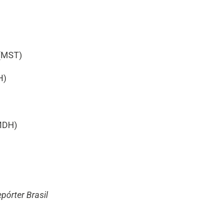
 (MST)
H)
SMDH)
pórter Brasil