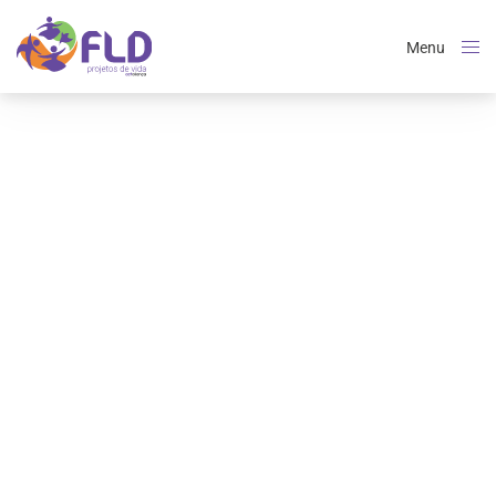
Menu
Close