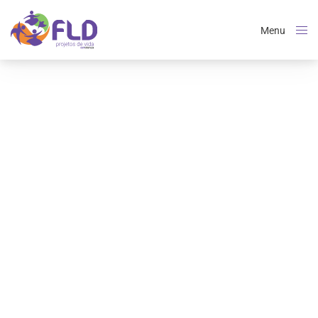
Menu
Close