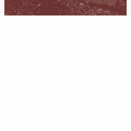
Articulação indigenista do Rio Grande do Sul
divulga carta pública sobre situação dos
povos indígenas em meio à catástrofe
climática