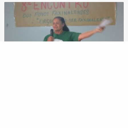
Nota de repúdio e indignação pelo assassinato
de Iracema Correia dos Santos, liderança
faxinalense