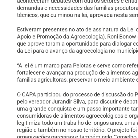
aconteceram debates com outros setores e enti
demandas e necessidades das famílias produtora
técnicos, que culminou na lei, aprovada nesta s
Estiveram presentes no ato de assinatura da Lei
Apoio e Promoção da Agroecologia), Roni Bonow
que aproveitaram a oportunidade para dialogar c
da Lei para o avanço da agroecologia no municípi
“A lei é um marco para Pelotas e serve como refer
fortalecer e avançar na produção de alimentos ag
famílias agricultoras, preservar o meio ambiente
O CAPA participou do processo de discussão do PL
pelo vereador Jurandir Silva, para discutir e deba
uma grande conquista e um passo importante tant
consumidoras de alimentos agroecológicos e orgâ
legitimiza todo um trabalho de longos anos, um
região e também no nosso território. O projeto 
organizações parceiras e também pelo Conselho M