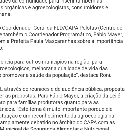
dades da comunidade para inserir também as
s orgânicas e agroecologistas, consumidores e
emana.
 o Coordenador Geral da FLD/CAPA Pelotas (Centro de
 e também o Coordenador Programático, Fábio Mayer,
om a Prefeita Paula Mascarenhas sobre a importância
o.
ência para outros municípios na região, para
roecológicos, melhorar a qualidade de vida das
 e promover a saúde da população”, destaca Roni.
 através de reuniões e de audiência pública, proposta
ter as propostas. Para Fábio Mayer, a criação da Lei é
o para famílias produtoras quanto para as
nicos. “Este tema é muito importante porque ele
a atuação e um reconhecimento da agroecologia na
foi amplamente debatido no âmbito do CAPA com as
unicipal de Segurança Alimentar e Nutricional