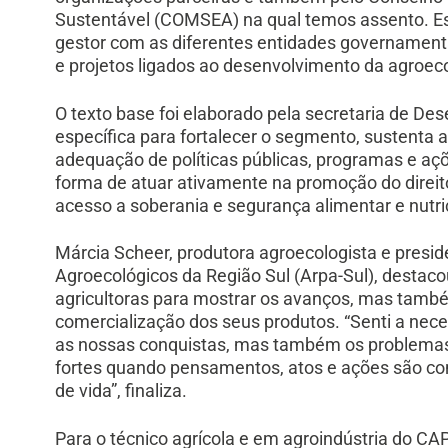
Sustentável (COMSEA) na qual temos assento. E
gestor com as diferentes entidades governament
e projetos ligados ao desenvolvimento da agroeco
O texto base foi elaborado pela secretaria de De
específica para fortalecer o segmento, sustenta a
adequação de políticas públicas, programas e aç
forma de atuar ativamente na promoção do direi
acesso a soberania e segurança alimentar e nutri
Márcia Scheer, produtora agroecologista e presi
Agroecológicos da Região Sul (Arpa-Sul), destaco
agricultoras para mostrar os avanços, mas tamb
comercialização dos seus produtos. “Senti a ne
as nossas conquistas, mas também os problemas
fortes quando pensamentos, atos e ações são co
de vida”, finaliza.
Para o técnico agrícola e em agroindústria do CA