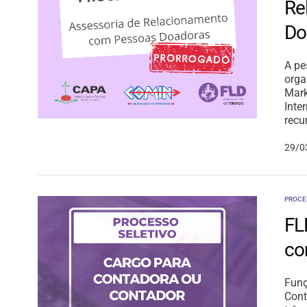
Re
Do
A pe
orga
Mark
Inte
recu
29/0
PROCE
FL
co
Funç
Cont