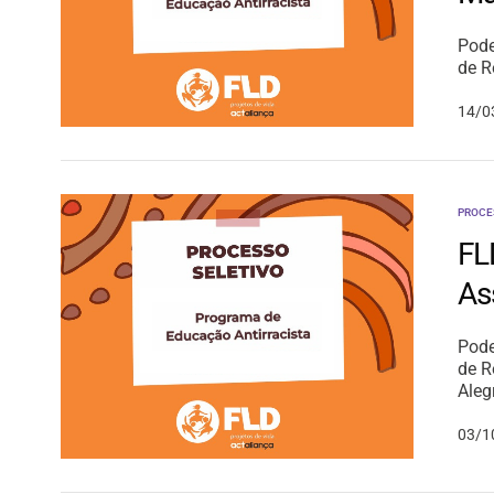
Pode
de R
14/0
PROCE
FL
As
Pode
de R
Aleg
03/1