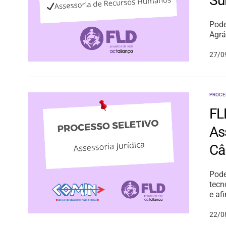
Su
Pode
Agrá
27/0
PROCE
FL
As
Câ
Pode
tecn
e afi
22/0