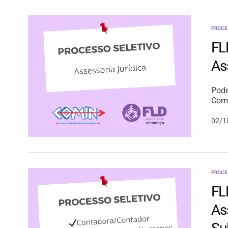
PROCE
FL
As
Pode
Comu
02/1
PROCE
FL
As