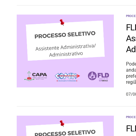
PROCE
FL
As
Ad
Pode
anda
pref
regi
07/0
PROCE
FL