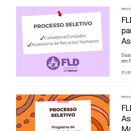
PROCE
FL
pa
As
Duas
em P
31/0
PROCE
FL
As
Ma