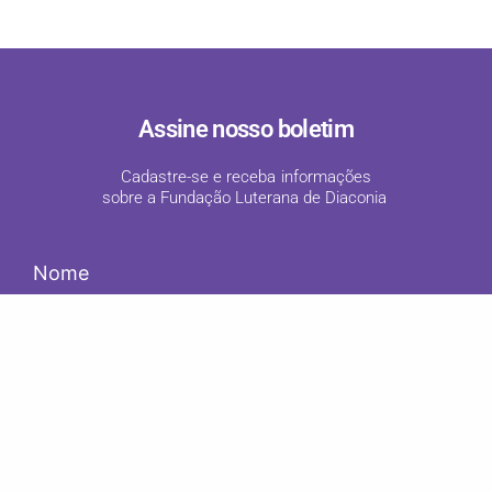
Assine nosso boletim
Cadastre-se e receba informações
sobre a Fundação Luterana de Diaconia
!
Em conformidade com o previsto Lei Geral de Proteção de