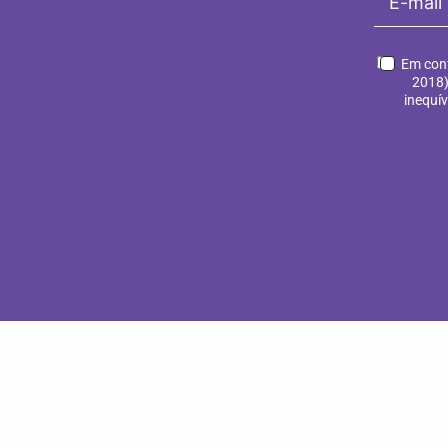
Em conf
2018)
inequí
Defender o direito à existência com vida
boa de toda a diversidade