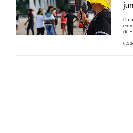
ju
Orga
entr
de P
02/0