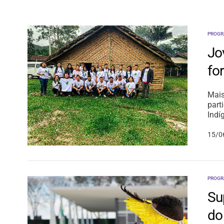
PROGR
Jo
fo
Mais
part
Indí
15/0
PROGR
Su
do