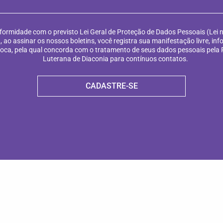
ormidade com o previsto Lei Geral de Proteção de Dados Pessoais (Lei n
, ao assinar os nossos boletins, você registra sua manifestação livre, in
voca, pela qual concorda com o tratamento de seus dados pessoais pela
Luterana de Diaconia para contínuos contatos.
CADASTRE-SE
Quem Somos
Contato
Programas
Escritórios