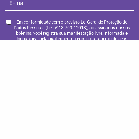
Em conformidade com o previsto Lei Geral de Proteção de
Dados Pessoais (Lei nº 13.709 / 2018), ao assinar os nossos
boletins, você registra sua manifestação livre, informada e
inequívoca, pela qual concorda com o tratamento de seus
dados pessoais pela Fundação Luterana de Diaconia para
contínuos contatos.
CADASTRE-SE