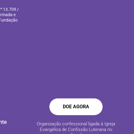
º 13.709 /
formada e
 Fundação
DOE AGORA
nte
Organização confessional ligada à Igreja
Evangélica de Confissão Luterana no