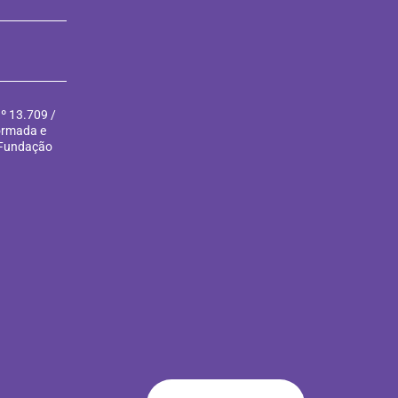
º 13.709 /
formada e
 Fundação