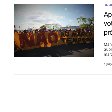
PROGR
Ap
vo
pr
Mani
Supr
marc
18/0