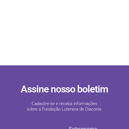
Assine nosso boletim
Cadastre-se e receba informações
sobre a Fundação Luterana de Diaconia
!