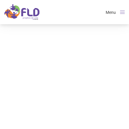
Menu
Close