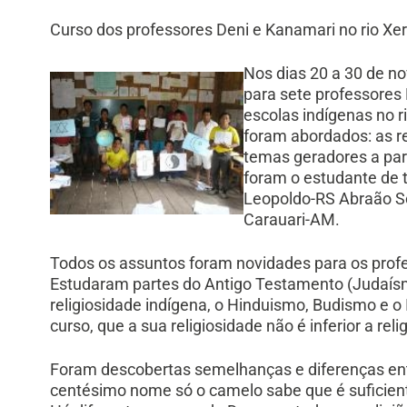
Curso dos professores Deni e Kanamari no rio X
Nos dias 20 a 30 de n
para sete professores
escolas indígenas no r
foram abordados: as re
temas geradores a par
foram o estudante de t
Leopoldo-RS Abraão Sc
Carauari-AM.
Todos os assuntos foram novidades para os profe
Estudaram partes do Antigo Testamento (Judaísm
religiosidade indígena, o Hinduismo, Budismo e o 
curso, que a sua religiosidade não é inferior a rel
Foram descobertas semelhanças e diferenças entr
centésimo nome só o camelo sabe que é suficien