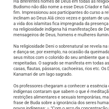
Há diferentes nomes de Deus em todas as religiõ
Budismo não dão nome a esse Deus Criador e fala
fim. Impressionou aos participantes do curso a re
inclinam ao Deus Alá cinco vezes e gostam de us
a vida dos islamitas fica impregnada da presença
na religiosidade indígena há manifestações de Deu
mensageiros de Deus, homens e mulheres ilumin
Na religiosidade Deni o sobrenatural se revela na 
e dança-se, por exemplo, na ocasião da queimada
seus mitos com o colorido do seu ambiente que s
respeitadas. O sagrado se manifesta em todas as r
casas, flautas, pássaros, cachoeiras, rios etc. O
Kanamari de um lago sagrado.
Os professores chegaram a conhecer a essência da
indígenas contaram que sabem o que é meditação
restrições alimentares e sexuais temporárias, m
frase de Buda sobre a ignorância dos seres huma
povos indígenas: – “Com o arco da concentração m