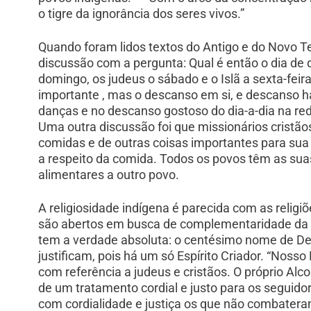
o tigre da ignorância dos seres vivos.”
Quando foram lidos textos do Antigo e do Novo T
discussão com a pergunta: Qual é então o dia de
domingo, os judeus o sábado e o Islã a sexta-feir
importante , mas o descanso em si, e descanso há
danças e no descanso gostoso do dia-a-dia na re
Uma outra discussão foi que missionários cristão
comidas e de outras coisas importantes para sua c
a respeito da comida. Todos os povos têm as su
alimentares a outro povo.
A religiosidade indígena é parecida com as religi
são abertos em busca de complementaridade da 
tem a verdade absoluta: o centésimo nome de Deu
justificam, pois há um só Espírito Criador. “Nos
com referência a judeus e cristãos. O próprio Alc
de um tratamento cordial e justo para os seguidor
com cordialidade e justiça os que não combatera