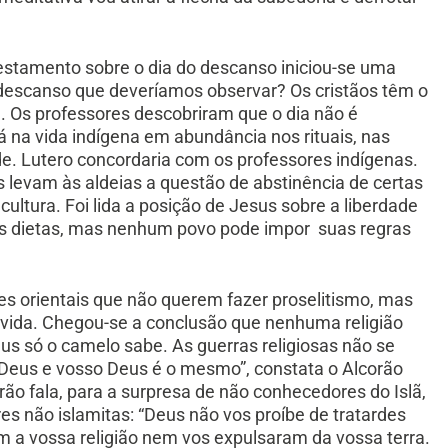
estamento sobre o dia do descanso iniciou-se uma
 descanso que deveríamos observar? Os cristãos têm o
a. Os professores descobriram que o dia não é
 na vida indígena em abundância nos rituais, nas
de. Lutero concordaria com os professores indígenas.
s levam às aldeias a questão de abstinência de certas
ultura. Foi lida a posição de Jesus sobre a liberdade
as dietas, mas nenhum povo pode impor suas regras
ões orientais que não querem fazer proselitismo, mas
vida. Chegou-se a conclusão que nenhuma religião
s só o camelo sabe. As guerras religiosas não se
so Deus e vosso Deus é o mesmo”, constata o Alcorão
orão fala, para a surpresa de não conhecedores do Islã,
es não islamitas: “Deus não vos proíbe de tratardes
m a vossa religião nem vos expulsaram da vossa terra.