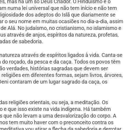
es, mas há um só Deus Criador. O Hinduísmo e o
m numa lei universal que não tem início e não tem
ligiosidade dos adeptos do Islã que diariamente se
ar o seu nome em muitas ocasiões no dia-a-dia, assim
 de Alá. No judaísmo, no cristianismo, no islamismo e
s através de anjos, espíritos da natureza, profetas,
adas de sabedoria.
natureza através de espíritos ligados à vida. Canta-se
 do roçado, da pesca e da caça. Todos os povos têm
ão verdades, histórias sagradas que devem ser
eligiões em diferentes formas, sejam livros, árvores,
s Deni contaram de um lugar sagrado da caça, os
s religiões orientais, ou seja, a meditação. Os
 e que isso existe na vida indígena. Há também
as que não levam a uma desvalorização do corpo. A
nos tem muito haver com o preconceito contra os
editativa vou atirar a flecha da sabedoria e derrotar