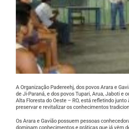
A Organização Padereehj, dos povos Arara e Gaviã
de Ji-Paraná, e dos povos Tupari, Arua, Jaboti e o
Alta Floresta do Oeste – RO, está refletindo junt
preservar e revitalizar os conhecimentos tradicio
Os Arara e Gavião possuem pessoas conhecedoras 
dominam conhecimentos e práticas que já vêm de 