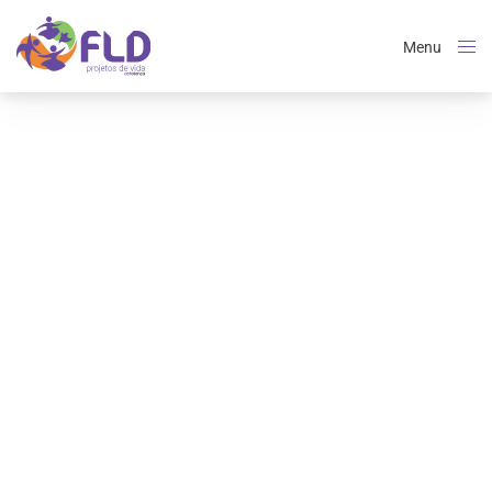
Menu
Close