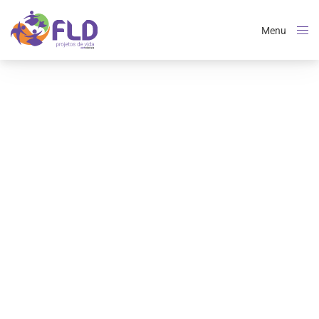
Menu
Close