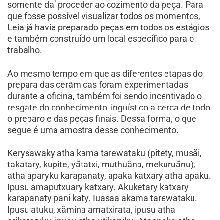
somente daí proceder ao cozimento da peça. Para
que fosse possível visualizar todos os momentos,
Leia já havia preparado peças em todos os estágios
e também construído um local específico para o
trabalho.
Ao mesmo tempo em que as diferentes etapas do
prepara das cerâmicas foram experimentadas
durante a oficina, também foi sendo incentivado o
resgate do conhecimento linguístico a cerca de todo
o preparo e das peças finais. Dessa forma, o que
segue é uma amostra desse conhecimento.
Kerysawaky atha kama tarewataku (pitety, musãi,
takatary, kupite, yãtatxi, muthuãna, mekuruãnu),
atha aparyku karapanaty, apaka katxary atha apaku.
Ipusu amaputxuary katxary. Akuketary katxary
karapanaty pani katy. Iuasaa akama tarewataku.
Ipusu atuku, xãmina amatxirata, ipusu atha