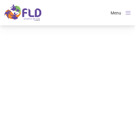
Menu
Close