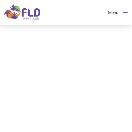
Menu
Close