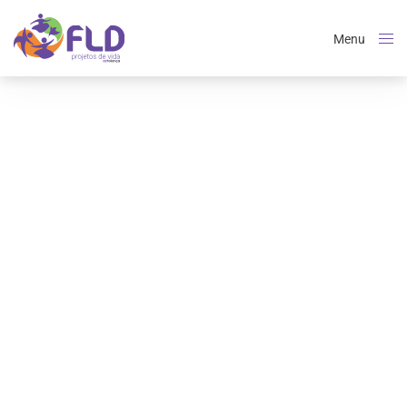
Menu
Close