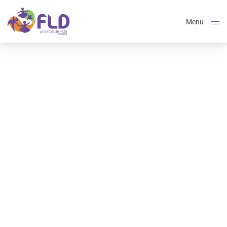
Menu
Close