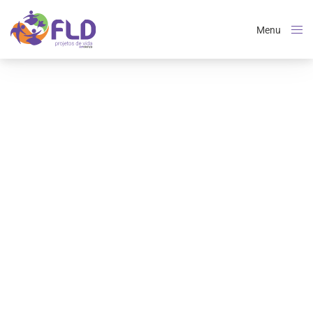
Menu
Close