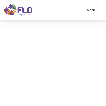
Menu
Close