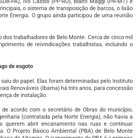
SDB-PA), Ivo Cassol (PP-RO), Blairo Maggi (PR-MT) e
incipais, o sistema de transposição de barcos, o lixão
orte Energia. O grupo ainda participou de uma reunião
o dos trabalhadores de Belo Monte. Cerca de cinco mil
rimento de reivindicações trabalhistas, incluindo o
ago de esgoto
saiu do papel. Elas foram determinadas pelo Instituto
rais Renováveis (Ibama) há três anos, para concessão
cença de instalação.
, de acordo com o secretário de Obras do município,
nharia (contratada pela Norte Energia), não havia a
es querem abrir encanamento nas ruas e continuar
a. O Projeto Básico Ambiental (PBA) de Belo Monte
rbana de Altamira. O cumprimento do PBA é a primeira