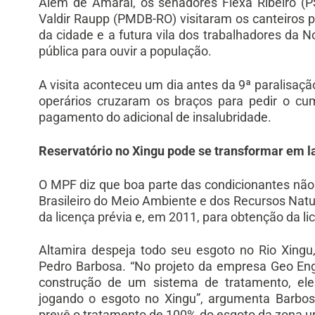
Além de Amaral, os senadores Flexa Ribeiro (P
Valdir Raupp (PMDB-RO) visitaram os canteiros pr
da cidade e a futura vila dos trabalhadores da N
pública para ouvir a população.
A visita aconteceu um dia antes da 9ª paralisaçã
operários cruzaram os braços para pedir o cump
pagamento do adicional de insalubridade.
Reservatório no Xingu pode se transformar em l
O MPF diz que boa parte das condicionantes não 
Brasileiro do Meio Ambiente e dos Recursos Natu
da licença prévia e, em 2011, para obtenção da li
Altamira despeja todo seu esgoto no Rio Xingu
Pedro Barbosa. “No projeto da empresa Geo Enge
construção de um sistema de tratamento, el
jogando o esgoto no Xingu”, argumenta Barbos
prevê o tratamento de 100% do esgoto da zona u