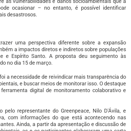
e as vulnerabilidades e danos socioambientais que a
ode ocasionar – no entanto, é possível identificar
ais desastrosos.
 trazer uma perspectiva diferente sobre a expansão
também a impactos diretos e indiretos sobre populações
te e Espírito Santo. A proposta deu seguimento às
ado no dia 15 de março.
i a necessidade de reivindicar mais transparência do
bientais, e buscar meios de monitorar isso. O destaque
ferramenta digital de monitoramento colaborativo e
 pelo representante do Greenpeace, Nilo D'Ávila, e
tiva, com informações do que está acontecendo nas
hantes. Ainda, a partir da apresentação e discussão de
bientais, as e os participantes elaboraram uma carta