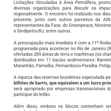
Licitações Vinculadas à Área Petrolífera, prom
diversas organizações para discutir os impac
regionalmente. O encontro foi realizado nos dias
presente, junto com outros parceiros da AI
representantes da Fase, do Greenpeace, Movimen
e Sindipetro/RJ, entre outros.
A preocupação mais imediata é com a 11ª Rodada 
programada para acontecer no Rio de Janeiro (RJ
ofertadas 289 áreas de terra e marítimas (os cham
distribuídos em 11 bacias sedimentares: Barreir
Maranhão, Parnaíba, Pernambuco-Paraíba, Potigu
A riqueza das reservas brasileiras especulada p
bilhões de barris, que equivalem a um lucro próx
será apropriado por empresas transnacionais do
participar do leilão.
Além disso, embora os blocos contenham uma