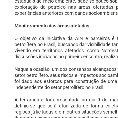
estaduais de meio ambiente, sabe-se pouco sobr
exploração de petróleo nas áreas ofertadas p
experiências anteriores com danos socioambient
Monitoramento das áreas afetadas
O objetivo da iniciativa da AIN e parceiros é
petrolífera no Brasil, buscando dar visibilidade 
vivendo em territórios afetados, como Nordes
discussões iniciadas no primeiro encontro, realiz
Naquela ocasião, um dos consensos alcançados fo
setor petrolífero, seus riscos e impactos socioam
foi dado aos esforços para construção de uma 
independente do setor petrolífero no Brasil.
A ferramenta foi apresentada no dia 9 de maio
definiu-se que será atualizada de forma cole
regiões já licitadas e em outras situações semel
diferentes casos com graves resultados socioam