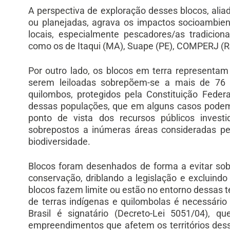
A perspectiva de exploração desses blocos, aliada
ou planejadas, agrava os impactos socioambien
locais, especialmente pescadores/as tradiciona
como os de Itaqui (MA), Suape (PE), COMPERJ (R
Por outro lado, os blocos em terra representam o
serem leiloadas sobrepõem-se a mais de 76 a
quilombos, protegidos pela Constituição Feder
dessas populações, que em alguns casos podem 
ponto de vista dos recursos públicos investi
sobrepostos a inúmeras áreas consideradas pe
biodiversidade.
Blocos foram desenhados de forma a evitar sob
conservação, driblando a legislação e excluind
blocos fazem limite ou estão no entorno dessas 
de terras indígenas e quilombolas é necessári
Brasil é signatário (Decreto-Lei 5051/04), q
empreendimentos que afetem os territórios de