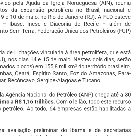
ovido pela Ajuda da Igreja Norueguesa (AIN), reuniu
tos da expansão petrolífera no Brasil, nacional e
 9 e 10 de maio, no Rio de Janeiro (RJ). A FLD esteve
N – Ibase, Inesc e Diaconia de Recife – além de
to Sem Terra, Federação Única dos Petroleiros (FUP)
de Licitações vinculada à área petrolífera, que está
), nos dias 14 e 15 de maio. Nestes dois dias, serão
ados blocos) em 155,8 mil km² do território brasileiro,
inhas, Ceará, Espírito Santo, Foz do Amazonas, Pará-
ar, Recôncavo, Sergipe-Alagoas e Tucano.
ela Agência Nacional do Petróleo (ANP) chega
até a 30
imo a R$ 1,16 trilhões.
Com o leilão, todo este recurso
 petróleo. Ao todo, 64 empresas estão habilitadas a
 avaliação preliminar do Ibama e de secretarias