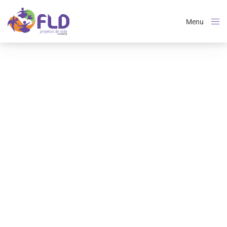
Menu
Close