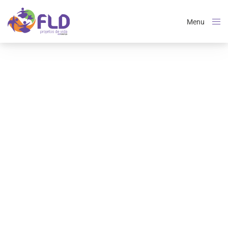
Menu
Close