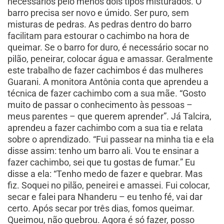
necessários pelo menos dois tipos misturados. O
barro precisa ser novo e úmido. Ser puro, sem
misturas de pedras. As pedras dentro do barro
facilitam para estourar o cachimbo na hora de
queimar. Se o barro for duro, é necessário socar no
pilão, peneirar, colocar água e amassar. Geralmente
este trabalho de fazer cachimbos é das mulheres
Guarani. A monitora Antônia conta que aprendeu a
técnica de fazer cachimbo com a sua mãe. “Gosto
muito de passar o conhecimento às pessoas –
meus parentes – que querem aprender”. Já Talcira,
aprendeu a fazer cachimbo com a sua tia e relata
sobre o aprendizado. “Fui passear na minha tia e ela
disse assim: tenho um barro ali. Vou te ensinar a
fazer cachimbo, sei que tu gostas de fumar.” Eu
disse a ela: “Tenho medo de fazer e quebrar. Mas
fiz. Soquei no pilão, peneirei e amassei. Fui colocar,
secar e falei para Nhanderu – eu tenho fé, vai dar
certo. Após secar por três dias, fomos queimar.
Queimou, não quebrou. Agora é só fazer, posso