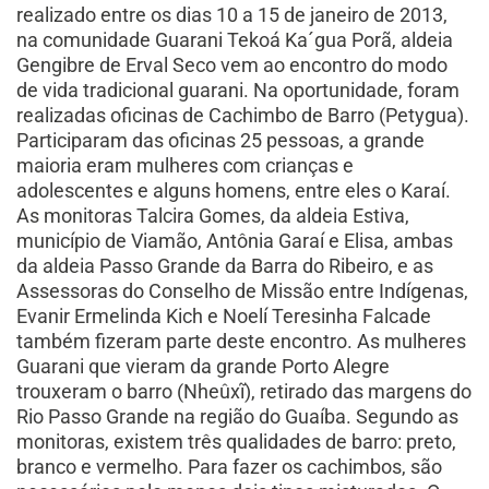
realizado entre os dias 10 a 15 de janeiro de 2013,
na comunidade Guarani Tekoá Ka´gua Porã, aldeia
Gengibre de Erval Seco vem ao encontro do modo
de vida tradicional guarani. Na oportunidade, foram
realizadas oficinas de Cachimbo de Barro (Petygua).
Participaram das oficinas 25 pessoas, a grande
maioria eram mulheres com crianças e
adolescentes e alguns homens, entre eles o Karaí.
As monitoras Talcira Gomes, da aldeia Estiva,
município de Viamão, Antônia Garaí e Elisa, ambas
da aldeia Passo Grande da Barra do Ribeiro, e as
Assessoras do Conselho de Missão entre Indígenas,
Evanir Ermelinda Kich e Noelí Teresinha Falcade
também fizeram parte deste encontro. As mulheres
Guarani que vieram da grande Porto Alegre
trouxeram o barro (Nheûxĩ), retirado das margens do
Rio Passo Grande na região do Guaíba. Segundo as
monitoras, existem três qualidades de barro: preto,
branco e vermelho. Para fazer os cachimbos, são