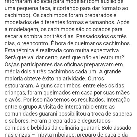
retornaram ao local para modelar (com auxílio de
uma pequena faca, ir cortando para dar formato ao
cachimbo). Os cachimbos foram preparados e
modelados de diferentes formas e tamanhos. Após
a modelagem, os cachimbos são colocados para
secar a sombra por três dias. Passadosdos os três
dias, o reencontro. É hora de queimar os cachimbos.
Esta técnica é realizada com muita expectativa.
Será que vai dar certo, será que não vai estourar?
Os/As participantes das oficinas preparavam em
média dois a três cachimbos cada um. A grande
maioria obteve êxito na atividade. Outros
estouraram. Alguns cachimbos, entre eles os das
crianças, foram queimados em casa por suas mães
e avós. Por isso não temos os resultados. Interação
entre o grupo A visita de intercâmbio entre as
comunidades guarani possibilitou a troca de saberes
e sabores. Foram preparados e degustados
comidas e bebidas da culinária guarani. Bolo assado
nas cinzas – mbyta mbojape, preparo de caça e da