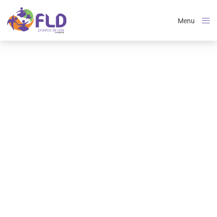
Menu
Close