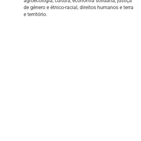
agroecologia, cultura, economia solidária, justiça
de gênero e étnico-racial, direitos humanos e terra
e território.