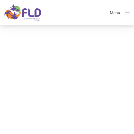
Menu
Close