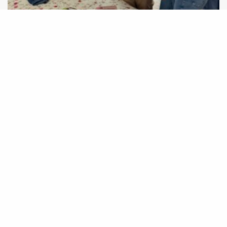
Jornada Nem Tão Doce Lar fortalece rede de
proteção e amplia diálogo sobre violência em
Taquara (RS)