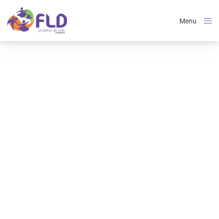
Menu
Close