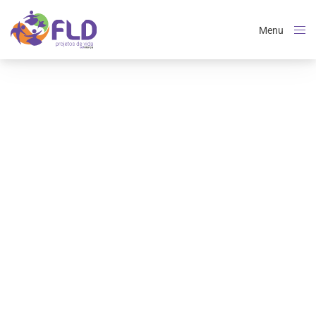
Menu
Close