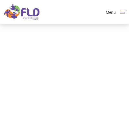
Menu
Close