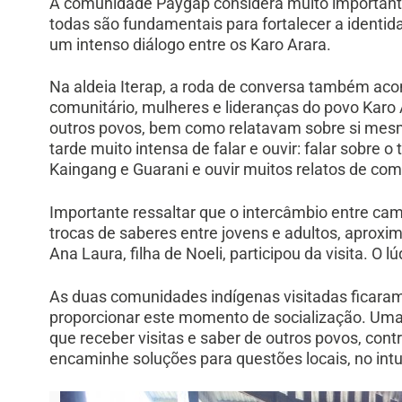
A comunidade Paygap considera muito importante
todas são fundamentais para fortalecer a identida
um intenso diálogo entre os Karo Arara.
Na aldeia Iterap, a roda de conversa também ac
comunitário, mulheres e lideranças do povo Kar
outros povos, bem como relatavam sobre si mesmo
tarde muito intensa de falar e ouvir: falar sobre 
Kaingang e Guarani e ouvir muitos relatos de com
Importante ressaltar que o intercâmbio entre camp
trocas de saberes entre jovens e adultos, aproxi
Ana Laura, filha de Noeli, participou da visita. O lú
As duas comunidades indígenas visitadas ficara
proporcionar este momento de socialização. Uma
que receber visitas e saber de outros povos, cont
encaminhe soluções para questões locais, no intu