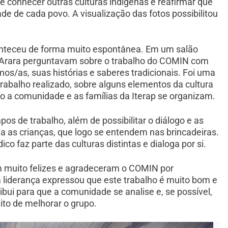
 conhecer outras culturas indígenas e reafirmar que
de de cada povo. A visualização das fotos possibilitou
onteceu de forma muito espontânea. Em um salão
o Arara perguntavam sobre o trabalho do COMIN com
s/as, suas histórias e saberes tradicionais. Foi uma
o trabalho realizado, sobre alguns elementos da cultura
o a comunidade e as famílias da Iterap se organizam.
os de trabalho, além de possibilitar o diálogo e as
ma as crianças, que logo se entendem nas brincadeiras.
dico faz parte das culturas distintas e dialoga por si.
m muito felizes e agradeceram o COMIN por
 liderança expressou que este trabalho é muito bom e
ribui para que a comunidade se analise e, se possível,
ito de melhorar o grupo.