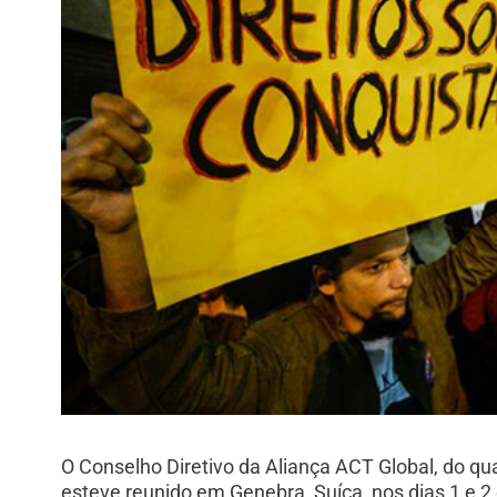
O Conselho Diretivo da Aliança ACT Global, do qu
esteve reunido em Genebra, Suíça, nos dias 1 e 