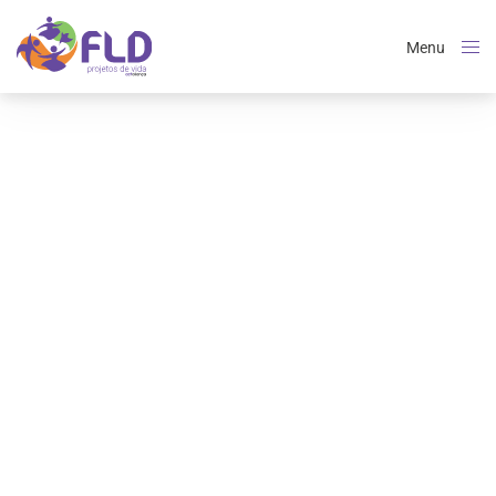
Menu
Close